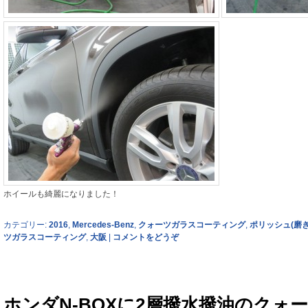
ホイールも綺麗になりました！
カテゴリー:
2016
,
Mercedes-Benz
,
クォーツガラスコーティング
,
ポリッシュ(磨き
ツガラスコーティング
,
大阪
|
コメントをどうぞ
ホンダN-BOXに2層撥水撥油のクォ