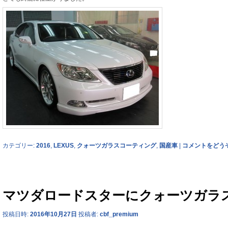
カテゴリー:
2016
,
LEXUS
,
クォーツガラスコーティング
,
国産車
|
コメントをどう
マツダロードスターにクォーツガラ
投稿日時:
2016年10月27日
投稿者:
cbf_premium