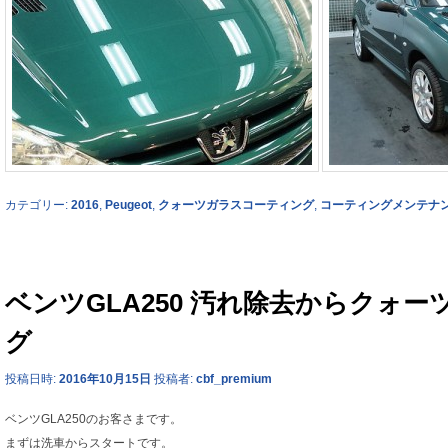
カテゴリー:
2016
,
Peugeot
,
クォーツガラスコーティング
,
コーティングメンテナ
ベンツGLA250 汚れ除去からクォ
グ
投稿日時:
2016年10月15日
投稿者:
cbf_premium
ベンツGLA250のお客さまです。
まずは洗車からスタートです。