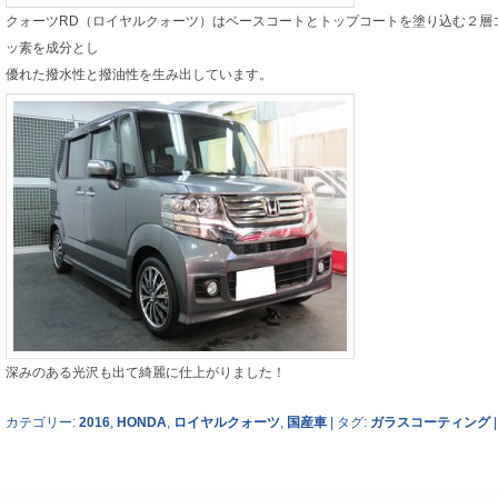
クォーツRD（ロイヤルクォーツ）はベースコートとトップコートを塗り込む２層
ッ素を成分とし
優れた撥水性と撥油性を生み出しています。
深みのある光沢も出て綺麗に仕上がりました！
カテゴリー:
2016
,
HONDA
,
ロイヤルクォーツ
,
国産車
|
タグ:
ガラスコーティング